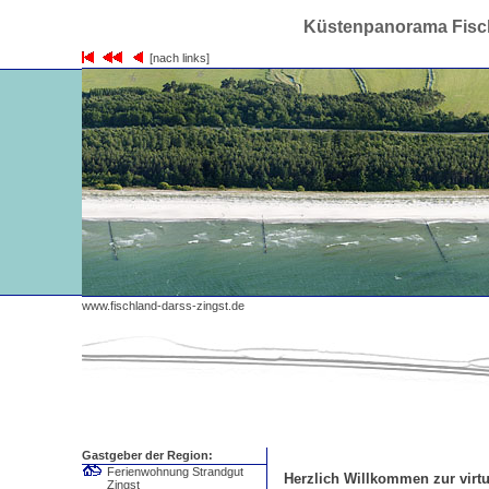
Küstenpanorama Fisch
[nach links]
www.fischland-darss-zingst.de
Gastgeber der Region:
Ferienwohnung Strandgut
Herzlich Willkommen zur virtu
Zingst