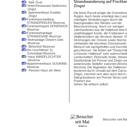
Strandwanderung auf Fischlan
Kiek Över
Zingst
Hotel Restaurant Seebrücke
Zingst
Apartmenthaus Knobbe
Die letzte Eiszeit prägte die Ostseeküs
Zingst
Region. Auch heute unterliegt das Lan
Ferienhaussiedlung
ständigen Veränderungen durch die
STRANDPERLEN Wustrow
Naturgewalten des Windes und der
Ferienwohnpark DÜNENHOF
Meeresströmung. Noch vor wenigen
Wustrow
Jahrhunderten war die Halbinsel eine 
Ferienwohnanlage
unabhängigen Inseln, die Freibeutern 
STRANDOASE Wustrow
Vitalienbrüdern als Versteck dienten. 
Wohnanlage Oewern Diek
Strömungen der Ostsee sowie Stürme
Wustrow
verbanden die einzelnen Ostseeinseln
Birkenhof Wustrow
Mensch hat nachgeholfen und Durchb
Am Leuchtfeuer 11,
geschlossen. Sie finden auf "Deutschl
Ostseebad Wustrow
schönster Halbinsel" sehr unterschiedl
Haus WINDFLÜCHTER
Landschaften. Einerseits breite, feinwe
Wustrow
Sandstrände bei Prerow und Zingst un
Appartementhaus SUSANNE
andererseits Steilufer zwischen Ahre
Wustrow
Wustrow. Die Vegetation der Halbinsel i
Pension Haus am Meer
bestimmt durch Urwald auf dem Darss
Zingst, zeichnet sich aber auch durch 
Salzgraswiesen am Prerow-Strom und 
Pramort aus.
Sehen Sie einfach selbst!
Besucher seit Ma