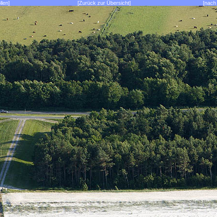
llen]
[Zurück zur Übersicht]
[nach 