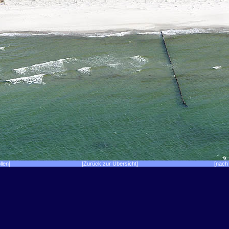
llen]
[Zurück zur Übersicht]
[nach 