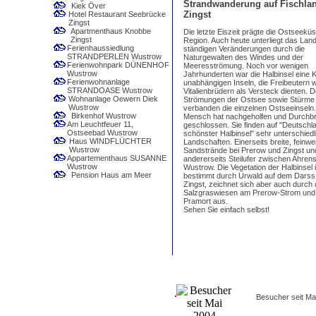
Strandwanderung auf Fischlan
Kiek Över
Zingst
Hotel Restaurant Seebrücke
Zingst
Apartmenthaus Knobbe
Die letzte Eiszeit prägte die Ostseeküs
Zingst
Region. Auch heute unterliegt das Lan
Ferienhaussiedlung
ständigen Veränderungen durch die
STRANDPERLEN Wustrow
Naturgewalten des Windes und der
Ferienwohnpark DÜNENHOF
Meeresströmung. Noch vor wenigen
Wustrow
Jahrhunderten war die Halbinsel eine 
Ferienwohnanlage
unabhängigen Inseln, die Freibeutern 
STRANDOASE Wustrow
Vitalienbrüdern als Versteck dienten. 
Wohnanlage Oewern Diek
Strömungen der Ostsee sowie Stürme
Wustrow
verbanden die einzelnen Ostseeinseln
Birkenhof Wustrow
Mensch hat nachgeholfen und Durchb
Am Leuchtfeuer 11,
geschlossen. Sie finden auf "Deutschl
Ostseebad Wustrow
schönster Halbinsel" sehr unterschiedl
Haus WINDFLÜCHTER
Landschaften. Einerseits breite, feinwe
Wustrow
Sandstrände bei Prerow und Zingst un
Appartementhaus SUSANNE
andererseits Steilufer zwischen Ahre
Wustrow
Wustrow. Die Vegetation der Halbinsel i
Pension Haus am Meer
bestimmt durch Urwald auf dem Darss
Zingst, zeichnet sich aber auch durch 
Salzgraswiesen am Prerow-Strom und 
Pramort aus.
Sehen Sie einfach selbst!
Besucher seit Ma