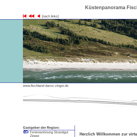
Küstenpanorama Fisch
[nach links]
www.fischland-darss-zingst.de
Z
Gastgeber der Region:
Ferienwohnung Strandgut
Herzlich Willkommen zur virtu
Zingst