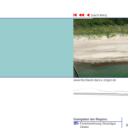
[nach links]
www.fischland-darss-zingst.de
Gastgeber der Region:
Ferienwohnung Strandgut
Zingst