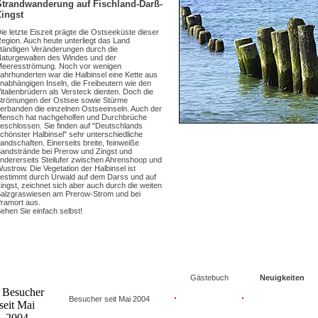
Strandwanderung auf Fischland-Darß-
Zingst
ie letzte Eiszeit prägte die Ostseeküste dieser
egion. Auch heute unterliegt das Land
tändigen Veränderungen durch die
aturgewalten des Windes und der
eeresströmung. Noch vor wenigen
ahrhunderten war die Halbinsel eine Kette aus
nabhängigen Inseln, die Freibeutern wie den
italienbrüdern als Versteck dienten. Doch die
trömungen der Ostsee sowie Stürme
erbanden die einzelnen Ostseeinseln. Auch der
ensch hat nachgeholfen und Durchbrüche
eschlossen. Sie finden auf "Deutschlands
chönster Halbinsel" sehr unterschiedliche
andschaften. Einerseits breite, feinweiße
andstrände bei Prerow und Zingst und
ndererseits Steilufer zwischen Ahrenshoop und
ustrow. Die Vegetation der Halbinsel ist
estimmt durch Urwald auf dem Darss und auf
ingst, zeichnet sich aber auch durch die weiten
alzgraswiesen am Prerow-Strom und bei
ramort aus.
ehen Sie einfach selbst!
Gästebuch
Neuigkeiten
Besucher seit Mai 2004