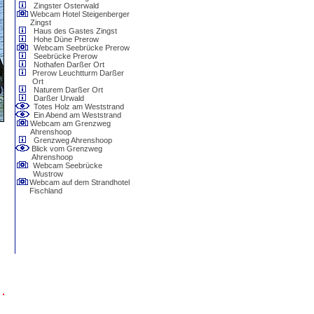
Zingster Osterwald
Webcam Hotel Steigenberger
Zingst
Haus des Gastes Zingst
Hohe Düne Prerow
Webcam Seebrücke Prerow
Seebrücke Prerow
Nothafen Darßer Ort
Prerow Leuchtturm Darßer
Ort
Naturem Darßer Ort
Darßer Urwald
Totes Holz am Weststrand
Ein Abend am Weststrand
Webcam am Grenzweg
Ahrenshoop
Grenzweg Ahrenshoop
Blick vom Grenzweg
Ahrenshoop
Webcam Seebrücke
Wustrow
Webcam auf dem Strandhotel
Fischland