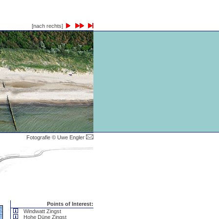
[nach rechts]
Fotografie © Uwe Engler
Points of Interest:
Windwatt Zingst
Hohe Düne Zingst