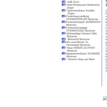
Kiek Över
Hotel Restaurant Seebrücke
Zingst
Apartmenthaus Knobbe
D
Zingst
R
Ferienhaussiedlung
s
STRANDPERLEN Wustrow
N
Ferienwohnpark DÜNENHOF
M
Wustrow
J
Ferienwohnanlage
u
STRANDOASE Wustrow
V
Wohnanlage Oewern Diek
S
Wustrow
v
Birkenhof Wustrow
M
Am Leuchtfeuer 11,
g
Ostseebad Wustrow
s
Haus WINDFLÜCHTER
L
Wustrow
S
Appartementhaus SUSANNE
a
Wustrow
W
Pension Haus am Meer
b
Z
S
P
S