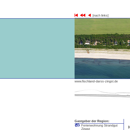
[nach links]
www.fischland-darss-zingst.de
Gastgeber der Region:
Ferienwohnung Strandgut
Zingst