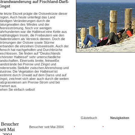
Strandwanderung auf Fischland-Darß-
Zingst
ie letzte Eiszeit prägte die Ostseeküste dieser
egion. Auch heute unterliegt das Land
tändigen Veränderungen durch die
aturgewalten des Windes und der
eeresströmung. Noch vor wenigen
ahrhunderten war die Halbinsel eine Kette aus
nabhängigen Inseln, die Freibeutern wie den
italienbrüdern als Versteck dienten. Doch die
trömungen der Ostsee sowie Stürme
erbanden die einzelnen Ostseeinseln. Auch der
ensch hat nachgeholfen und Durchbrüche
eschlossen. Sie finden auf "Deutschlands
chönster Halbinsel" sehr unterschiedliche
andschaften. Einerseits breite, feinweiße
andstrände bei Prerow und Zingst und
ndererseits Steilufer zwischen Ahrenshoop und
ustrow. Die Vegetation der Halbinsel ist
estimmt durch Urwald auf dem Darss und auf
ingst, zeichnet sich aber auch durch die weiten
alzgraswiesen am Prerow-Strom und bei
ramort aus.
ehen Sie einfach selbst!
Gästebuch
Neuigkeiten
Besucher seit Mai 2004