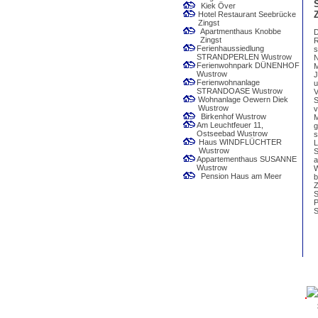
Kiek Över
Hotel Restaurant Seebrücke
Zingst
Apartmenthaus Knobbe
D
Zingst
R
Ferienhaussiedlung
s
STRANDPERLEN Wustrow
N
Ferienwohnpark DÜNENHOF
M
Wustrow
J
Ferienwohnanlage
u
STRANDOASE Wustrow
V
Wohnanlage Oewern Diek
S
Wustrow
v
Birkenhof Wustrow
M
Am Leuchtfeuer 11,
g
Ostseebad Wustrow
s
Haus WINDFLÜCHTER
L
Wustrow
S
Appartementhaus SUSANNE
a
Wustrow
W
Pension Haus am Meer
b
Z
S
P
S