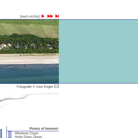
[nach rechts]
Fotografie © Uwe Engler
Points of Interest:
Windwatt Zingst
Hohe Düne Zingst