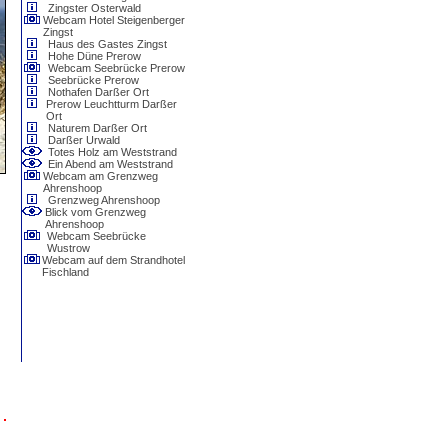
Zingster Osterwald
Webcam Hotel Steigenberger
Zingst
Haus des Gastes Zingst
Hohe Düne Prerow
Webcam Seebrücke Prerow
Seebrücke Prerow
Nothafen Darßer Ort
Prerow Leuchtturm Darßer
Ort
Naturem Darßer Ort
Darßer Urwald
Totes Holz am Weststrand
Ein Abend am Weststrand
Webcam am Grenzweg
Ahrenshoop
Grenzweg Ahrenshoop
Blick vom Grenzweg
Ahrenshoop
Webcam Seebrücke
Wustrow
Webcam auf dem Strandhotel
Fischland