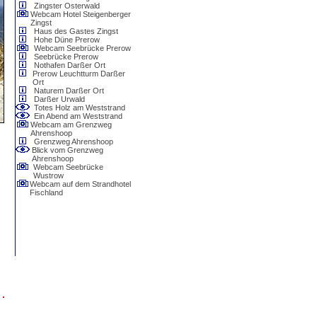
Zingster Osterwald
Webcam Hotel Steigenberger
Zingst
Haus des Gastes Zingst
Hohe Düne Prerow
Webcam Seebrücke Prerow
Seebrücke Prerow
Nothafen Darßer Ort
Prerow Leuchtturm Darßer
Ort
Naturem Darßer Ort
Darßer Urwald
Totes Holz am Weststrand
Ein Abend am Weststrand
Webcam am Grenzweg
Ahrenshoop
Grenzweg Ahrenshoop
Blick vom Grenzweg
Ahrenshoop
Webcam Seebrücke
Wustrow
Webcam auf dem Strandhotel
Fischland