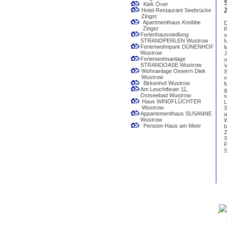
Kiek Över
Hotel Restaurant Seebrücke
Zingst
Apartmenthaus Knobbe
D
Zingst
R
Ferienhaussiedlung
s
STRANDPERLEN Wustrow
N
Ferienwohnpark DÜNENHOF
M
Wustrow
J
Ferienwohnanlage
u
STRANDOASE Wustrow
V
Wohnanlage Oewern Diek
S
Wustrow
v
Birkenhof Wustrow
M
Am Leuchtfeuer 11,
g
Ostseebad Wustrow
s
Haus WINDFLÜCHTER
L
Wustrow
S
Appartementhaus SUSANNE
a
Wustrow
W
Pension Haus am Meer
b
Z
S
P
S