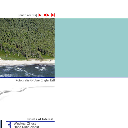
[nach rechts]
Fotografie © Uwe Engler
Points of Interest:
Windwatt Zingst
Hohe Düne Zingst