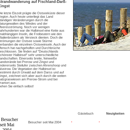
Strandwanderung auf Fischland-Darß-
Zingst
ie letzte Eiszeit prägte die Ostseeküste dieser
egion. Auch heute unterliegt das Land
tändigen Veränderungen durch die
aturgewalten des Windes und der
eeresströmung. Noch vor wenigen
ahrhunderten war die Halbinsel eine Kette aus
nabhängigen Inseln, die Freibeutern wie den
italienbrüdern als Versteck dienten. Doch die
trömungen der Ostsee sowie Stürme
erbanden die einzelnen Ostseeinseln. Auch der
ensch hat nachgeholfen und Durchbrüche
eschlossen. Sie finden auf "Deutschlands
chönster Halbinsel" sehr unterschiedliche
andschaften. Einerseits breite, feinweiße
andstrände bei Prerow und Zingst und
ndererseits Steilufer zwischen Ahrenshoop und
ustrow. Die Vegetation der Halbinsel ist
estimmt durch Urwald auf dem Darss und auf
ingst, zeichnet sich aber auch durch die weiten
alzgraswiesen am Prerow-Strom und bei
ramort aus.
ehen Sie einfach selbst!
Gästebuch
Neuigkeiten
Besucher seit Mai 2004