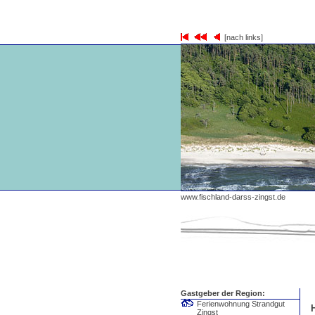
[nach links]
www.fischland-darss-zingst.de
Gastgeber der Region:
Ferienwohnung Strandgut
Zingst