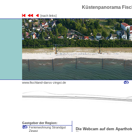
Küstenpanorama Fisch
[nach links]
www.fischland-darss-zingst.de
Gastgeber der Region:
Ferienwohnung Strandgut
Die Webcam auf dem Aparthote
Zingst