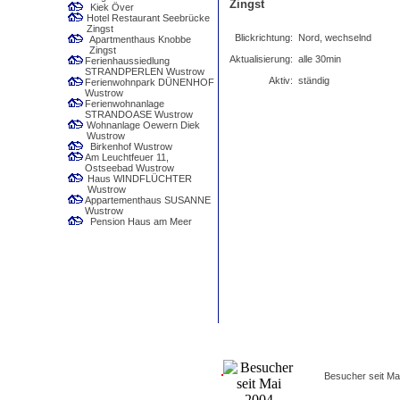
Zingst
Kiek Över
Hotel Restaurant Seebrücke
Zingst
Blickrichtung:
Nord, wechselnd
Apartmenthaus Knobbe
Zingst
Aktualisierung:
alle 30min
Ferienhaussiedlung
STRANDPERLEN Wustrow
Aktiv:
ständig
Ferienwohnpark DÜNENHOF
Wustrow
Ferienwohnanlage
STRANDOASE Wustrow
Wohnanlage Oewern Diek
Wustrow
Birkenhof Wustrow
Am Leuchtfeuer 11,
Ostseebad Wustrow
Haus WINDFLÜCHTER
Wustrow
Appartementhaus SUSANNE
Wustrow
Pension Haus am Meer
Besucher seit Ma