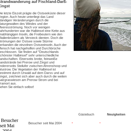
Strandwanderung auf Fischland-Darß-
Zingst
ie letzte Eiszeit prägte die Ostseeküste dieser
egion. Auch heute unterliegt das Land
tändigen Veränderungen durch die
aturgewalten des Windes und der
eeresströmung. Noch vor wenigen
ahrhunderten war die Halbinsel eine Kette aus
nabhängigen Inseln, die Freibeutern wie den
italienbrüdern als Versteck dienten. Doch die
trömungen der Ostsee sowie Stürme
erbanden die einzelnen Ostseeinseln. Auch der
ensch hat nachgeholfen und Durchbrüche
eschlossen. Sie finden auf "Deutschlands
chönster Halbinsel" sehr unterschiedliche
andschaften. Einerseits breite, feinweiße
andstrände bei Prerow und Zingst und
ndererseits Steilufer zwischen Ahrenshoop und
ustrow. Die Vegetation der Halbinsel ist
estimmt durch Urwald auf dem Darss und auf
ingst, zeichnet sich aber auch durch die weiten
alzgraswiesen am Prerow-Strom und bei
ramort aus.
ehen Sie einfach selbst!
Gästebuch
Neuigkeiten
Besucher seit Mai 2004