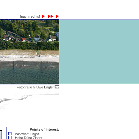
[nach rechts]
Fotografie © Uwe Engler
Points of Interest:
Windwatt Zingst
Hohe Düne Zingst