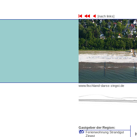
[nach links]
www.fischland-darss-zingst.de
Gastgeber der Region:
Ferienwohnung Strandgut
Zingst