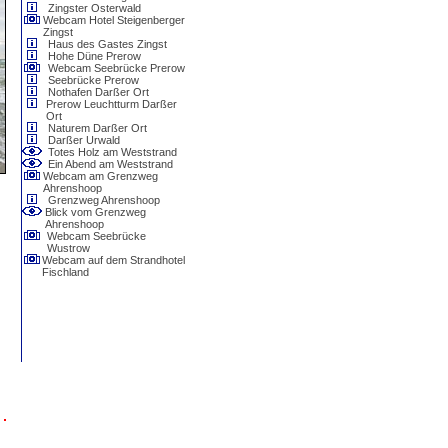
Zingster Osterwald
Webcam Hotel Steigenberger
Zingst
Haus des Gastes Zingst
Hohe Düne Prerow
Webcam Seebrücke Prerow
Seebrücke Prerow
Nothafen Darßer Ort
Prerow Leuchtturm Darßer
Ort
Naturem Darßer Ort
Darßer Urwald
Totes Holz am Weststrand
Ein Abend am Weststrand
Webcam am Grenzweg
Ahrenshoop
Grenzweg Ahrenshoop
Blick vom Grenzweg
Ahrenshoop
Webcam Seebrücke
Wustrow
Webcam auf dem Strandhotel
Fischland