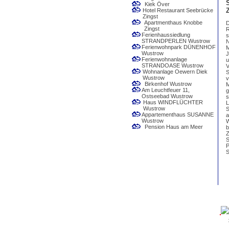
Kiek Över
Hotel Restaurant Seebrücke
Zingst
Apartmenthaus Knobbe
D
Zingst
R
Ferienhaussiedlung
s
STRANDPERLEN Wustrow
N
Ferienwohnpark DÜNENHOF
M
Wustrow
J
Ferienwohnanlage
u
STRANDOASE Wustrow
V
Wohnanlage Oewern Diek
S
Wustrow
v
Birkenhof Wustrow
M
Am Leuchtfeuer 11,
g
Ostseebad Wustrow
s
Haus WINDFLÜCHTER
L
Wustrow
S
Appartementhaus SUSANNE
a
Wustrow
W
Pension Haus am Meer
b
Z
S
P
S