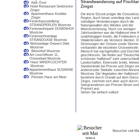
Strandwanderung auf Fischlan
Kiek Över
Zingst
Hotel Restaurant Seebrücke
Zingst
Apartmenthaus Knobbe
Die letzte Eiszeit prägte die Ostseeküs
Zingst
Region. Auch heute unterliegt das Lan
Ferienhaussiedlung
ständigen Veränderungen durch die
STRANDPERLEN Wustrow
Naturgewalten des Windes und der
Ferienwohnpark DÜNENHOF
Meeresströmung. Noch vor wenigen
Wustrow
Jahrhunderten war die Halbinsel eine 
Ferienwohnanlage
unabhängigen Inseln, die Freibeutern 
STRANDOASE Wustrow
Vitalienbrüdern als Versteck dienten. 
Wohnanlage Oewern Diek
Strömungen der Ostsee sowie Stürme
Wustrow
verbanden die einzelnen Ostseeinseln
Birkenhof Wustrow
Mensch hat nachgeholfen und Durchb
Am Leuchtfeuer 11,
geschlossen. Sie finden auf "Deutschl
Ostseebad Wustrow
schönster Halbinsel" sehr unterschiedl
Haus WINDFLÜCHTER
Landschaften. Einerseits breite, feinwe
Wustrow
Sandstrände bei Prerow und Zingst un
Appartementhaus SUSANNE
andererseits Steilufer zwischen Ahre
Wustrow
Wustrow. Die Vegetation der Halbinsel i
Pension Haus am Meer
bestimmt durch Urwald auf dem Darss
Zingst, zeichnet sich aber auch durch 
Salzgraswiesen am Prerow-Strom und 
Pramort aus.
Sehen Sie einfach selbst!
Besucher seit Ma