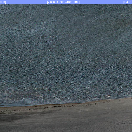
llen]
[Zurück zur Übersicht]
[nach 