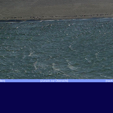
llen]
[Zurück zur Übersicht]
[nach 